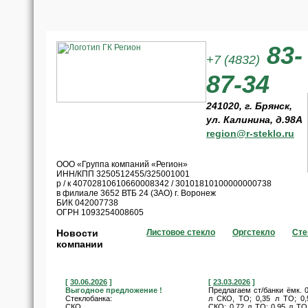
83-
+7 (4832)
87-34
241020, г. Брянск,
ул. Калинина, д.98А
region@r-steklo.ru
ООО «Группа компаний «Регион»
ИНН/КПП 3250512455/325001001
р / к 40702810610660008342 / 30101810100000000738
в филиале 3652 ВТБ 24 (ЗАО) г. Воронеж
БИК 042007738
ОГРН 1093254008605
Новости
Листовое стекло
Оргстекло
Сте
компании
[
30.06.2026
]
[
23.03.2026
]
Выгодное предложение !
Предлагаем ст/банки ёмк. 0
Стеклобанка:
л СКО, ТО; 0,35 л ТО; 0,
СКО
СКО; 0,72 л ТО; 0,95 л ТО