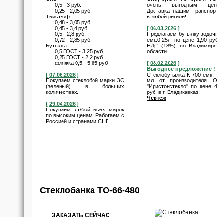
0,5 - 3 руб.
очень выгодным цен
0,25 - 2,05 руб.
Доставка нашим транспор
Твист-оф
в любой регион!
0,48 - 3,05 руб.
0,45 - 3,4 руб.
[
06.03.2026
]
0,5 - 2,8 руб.
Предлагаем бутылку водоч
0,72 - 2,85 руб.
емк.0,25л. по цене 1,90 руб
Бутылка:
НДС (18%) во Владимирс
0,5 ГОСТ - 3,25 руб.
области.
0,25 ГОСТ - 2,2 руб.
фляжка 0,5 - 5,85 руб.
[
08.02.2026
]
Выгодное предложение !
[
07.06.2026
]
Стеклобутылка К-700 емк. 
Покупаем стеклобой марки ЗС
мл от производителя 
(зеленый) в больших
"Иристонстекло" по цене 4
количествах.
руб. в г. Владикавказ.
Чертеж
[
29.04.2026
]
Покупаем ст/бой всех марок
по высоким ценам. Работаем с
Россией и странами СНГ.
Cтеклобанка ТО-66-480
ЗАКАЗАТЬ СЕЙЧАС