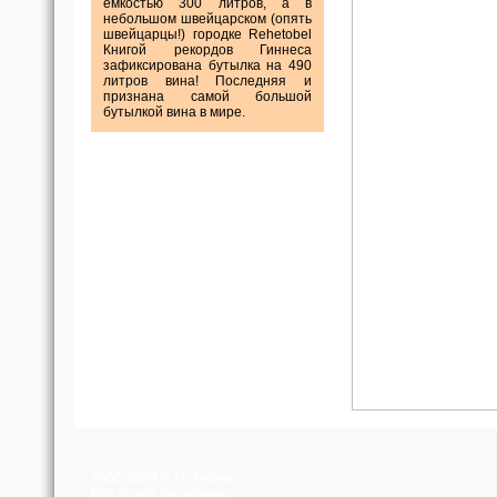
емкостью 300 литров, а в
небольшом швейцарском (опять
швейцарцы!) городке Rehetobel
Книгой рекордов Гиннеса
зафиксирована бутылка на 490
литров вина! Последняя и
признана самой большой
бутылкой вина в мире.
2006-2009 © ГК Регион
Все права защищены.