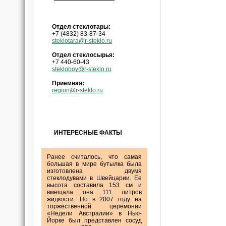
Отдел стеклотары:
+7 (4832) 83-87-34
steklotara@r-steklo.ru
Отдел стеклосырья:
+7 440-60-43
stekloboy@r-steklo.ru
Приемная:
region@r-steklo.ru
ИНТЕРЕСНЫЕ ФАКТЫ
Ранее считалось, что самая
большая в мире бутылка была
изготовлена двумя
стеклодувами в Швейцарии. Ее
высота составила 153 см и
вмещала она 111 литров
жидкости. Но в 2007 году на
торжественной церемонии
«Недели Австралии» в Нью-
Йорке был представлен сосуд