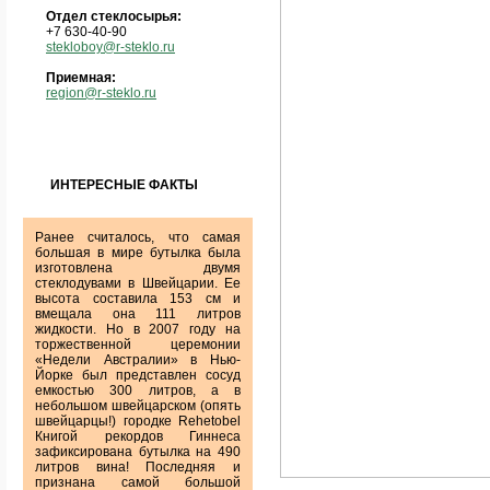
Отдел стеклосырья:
+7 630-40-90
stekloboy@r-steklo.ru
Приемная:
region@r-steklo.ru
ИНТЕРЕСНЫЕ ФАКТЫ
Ранее считалось, что самая
большая в мире бутылка была
изготовлена двумя
стеклодувами в Швейцарии. Ее
высота составила 153 см и
вмещала она 111 литров
жидкости. Но в 2007 году на
торжественной церемонии
«Недели Австралии» в Нью-
Йорке был представлен сосуд
емкостью 300 литров, а в
небольшом швейцарском (опять
швейцарцы!) городке Rehetobel
Книгой рекордов Гиннеса
зафиксирована бутылка на 490
литров вина! Последняя и
признана самой большой