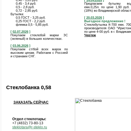
0,48 - 3,05 руб.
[
14.04.2026
]
0,45 - 3,4 руб.
Предлагаем бутылку вод
0,5 - 2,8 руб.
емк.0,25л. по цене 1,90 руб
0,72 - 2,85 руб.
(18%) во Владимирской област
Бутылка:
0,5 ГОСТ - 3,25 руб.
[
20.03.2026
]
0,25 ГОСТ - 2,2 руб.
Выгодное предложение !
фляжка 0,5 - 5,85 руб.
Стеклобутылка К-700 емк. 70
производителя ОАО "Иристон
[
02.07.2026
]
по цене 4-00 руб. в г. Владикав
Покупаем стеклобой марки ЗС
Чертеж
(зеленый) в больших количествах.
[
03.06.2026
]
Покупаем ст/бой всех марок по
высоким ценам. Работаем с Россией
и странами СНГ.
Cтеклобанка 0,58
ЗАКАЗАТЬ СЕЙЧАС
Отдел стеклотары:
+7 (4832) 73-80-13
steklotara@r-steklo.ru