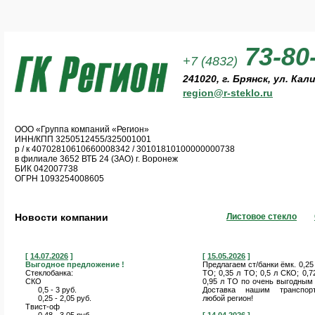
73-80
+7 (4832)
241020, г. Брянск, ул. Кал
region@r-steklo.ru
ООО «Группа компаний «Регион»
ИНН/КПП 3250512455/325001001
р / к 40702810610660008342 / 30101810100000000738
в филиале 3652 ВТБ 24 (ЗАО) г. Воронеж
БИК 042007738
ОГРН 1093254008605
Новости компании
Листовое стекло
[
14.07.2026
]
[
15.05.2026
]
Выгодное предложение !
Предлагаем ст/банки ёмк. 0,25
Стеклобанка:
ТО; 0,35 л ТО; 0,5 л СКО; 0,7
СКО
0,95 л ТО по очень выгодным
0,5 - 3 руб.
Доставка нашим транспо
0,25 - 2,05 руб.
любой регион!
Твист-оф