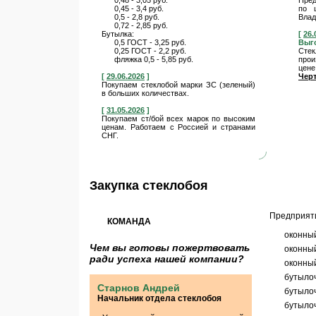
0,48 - 3,05 руб.
Пред
0,45 - 3,4 руб.
по 
0,5 - 2,8 руб.
Влад
0,72 - 2,85 руб.
Бутылка:
[
26.
0,5 ГОСТ - 3,25 руб.
Выг
0,25 ГОСТ - 2,2 руб.
Сте
фляжка 0,5 - 5,85 руб.
прои
цене
[
29.06.2026
]
Чер
Покупаем стеклобой марки ЗС (зеленый)
в больших количествах.
[
31.05.2026
]
Покупаем ст/бой всех марок по высоким
ценам. Работаем с Россией и странами
СНГ.
Закупка стеклобоя
Предприяти
КОМАНДА
оконны
Чем вы готовы пожертвовать
оконный
ради успеха нашей компании?
оконный
бутыло
Старнов Андрей
бутылоч
Начальник отдела стеклобоя
бутыло