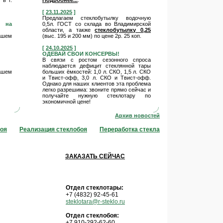
в г.
Подробнее...
:
[
23.11.2025
]
Предлагаем стеклобутылку водочную
д на
0,5л. ГОСТ со склада во Владимирской
области, а также
стеклобутылку 0,25
Вашем
(выс. 195 и 200 мм) по цене 2р. 25 коп.
[
24.10.2025
]
ОДЕВАЙ СВОИ КОНСЕРВЫ!
В связи с ростом сезонного спроса
наблюдается дефицит стеклянной тары
Вашем
больших ёмкостей: 1,0 л. СКО, 1,5 л. СКО
и Твист-офф, 3,0 л. СКО и Твист-офф.
Однако для наших клиентов эта проблема
легко разрешима: звоните прямо сейчас и
получайте нужную стеклотару по
экономичной цене!
Архив новостей
боя
Реализация стеклобоя
Переработка стекла
ЗАКАЗАТЬ СЕЙЧАС
Отдел стеклотары:
+7 (4832) 92-45-61
steklotara@r-steklo.ru
Отдел стеклобоя:
+7 910-292-62-60