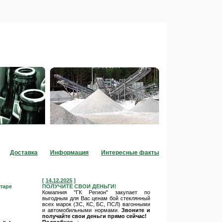
Контакты
тары
Отдел стеклосырья
Доставка
Информация
Интересные факты
[
14.12.2025
]
таре
ПОЛУЧИТЕ СВОИ ДЕНЬГИ!
Комапния "ГК Регион" закупает по
выгодным для Вас ценам бой стеклянный
всех марок (ЗС, КС, БС, ПСЛ) вагонными
и автомобильными нормами.
Звоните и
получайте свои деньги прямо сейчас!