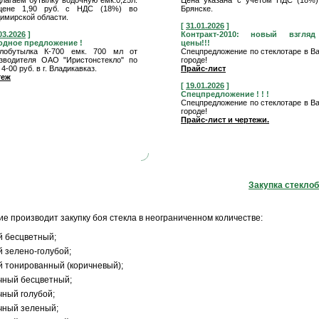
лагаем бутылку водочную емк.0,25л.
Цена указана с учетом НДС (18%) 
цене 1,90 руб. с НДС (18%) во
Брянске.
имирской области.
[
31.01.2026
]
03.2026
]
Контракт-2010: новый взгля
одное предложение !
цены!!!
клобутылка К-700 емк. 700 мл от
Спецпредложение по стеклотаре в 
зводителя ОАО "Иристонстекло" по
городе!
 4-00 руб. в г. Владикавказ.
Прайс-лист
теж
[
19.01.2026
]
Спецпредложение ! ! !
Спецпредложение по стеклотаре в 
городе!
Прайс-лист и чертежи.
Закупка стекло
е производит закупку боя стекла в неограниченном количестве:
й бесцветный;
 зелено-голубой;
 тонированный (коричневый);
чный бесцветный;
ный голубой;
чный зеленый;