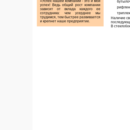
«Успех нашей компании - это и мой
бутыло
успех! Ведь общий рост компании
рифлен
зависит от вклада каждого ее
сотрудника: чем усерднее мы
триплек
трудимся, тем быстрее развивается
Наличие св
и крепнет наше предприятие.
последующи
В стеклобо