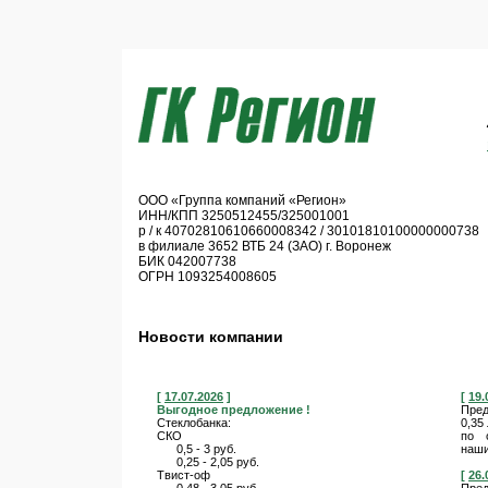
ООО «Группа компаний «Регион»
ИНН/КПП 3250512455/325001001
р / к 40702810610660008342 / 30101810100000000738
в филиале 3652 ВТБ 24 (ЗАО) г. Воронеж
БИК 042007738
ОГРН 1093254008605
Новости компании
[
17.07.2026
]
[
19.
Выгодное предложение !
Пред
Стеклобанка:
0,35
СКО
по 
0,5 - 3 руб.
наши
0,25 - 2,05 руб.
Твист-оф
[
26.