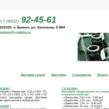
92-45-61
+7 (4832)
О компании
241020, г. Брянск, ул. Калинина, д.98А
region@r-steklo.ru
Отдел стекло
Листовое стекло
Оргстекло
Стеклопесок
Оплата
05.2026
]
[
17.02.2026
]
лагаем ст/банки ёмк. 0,25 л СКО, ТО;
Выгодное предложение по стекло
 л ТО; 0,5 л СКО; 0,72 л ТО; 0,95 л ТО
отличного качества !
очень выгодным ценам. Доставка
- с/банка емк. 0,5л. ско - 3,05 руб.
м транспортом в любой регион!
- с/банка емк. 1,5л. ско - 8,40 руб.
- с/банка емк. 1,5л. то - 8,45 руб.
04.2026
]
- с/банка емк. 3л. ско - 11,15 руб.