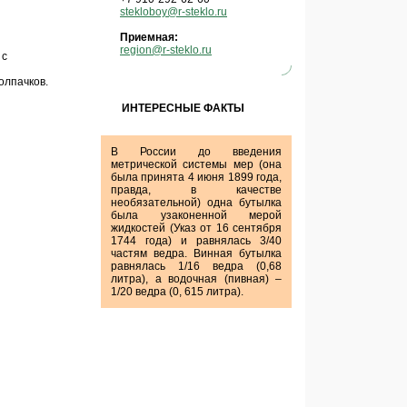
stekloboy@r-steklo.ru
Приемная:
region@r-steklo.ru
 с
олпачков.
ИНТЕРЕСНЫЕ ФАКТЫ
В России до введения
метрической системы мер (она
была принята 4 июня 1899 года,
правда, в качестве
необязательной) одна бутылка
была узаконенной мерой
жидкостей (Указ от 16 сентября
1744 года) и равнялась 3/40
частям ведра. Винная бутылка
равнялась 1/16 ведра (0,68
литра), а водочная (пивная) –
1/20 ведра (0, 615 литра).