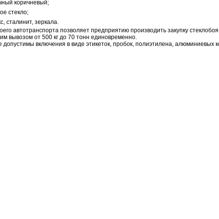
чный коричневый;
ое стекло;
с, сталинит, зеркала.
оего автотранспорта позволяет предприятию производить закупку стеклобоя
м вывозом от 500 кг до 70 тонн единовременно.
е допустимы включения в виде этикеток, пробок, полиэтилена, алюминиевых к